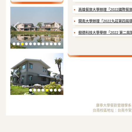
104.05.09 / 黃怡臻同學「第三
高雄餐旅大學辦理「2022國際餐
開南大學辦理「2022丸莊第四屆
104.05.03 / 馮良榮老師榮獲
樹德科技大學舉辦「2022 第二
104.05.02 / 許千心同學榮
104.05.02 / 郭美慧同學榮
康寧大學餐飲管理學系 ； 
台南校區地址：台南市安南區安中