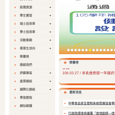
設備資源
學生實習
碩士班表單
學士班表單
活動集錦
107.08.10-11
本系史光裕参加在
畢業生流向
會」的研討會，與來自世界
台發表論文的學者，格外受
榮譽榜
107.08.02
本系研究生葉梅花
榮譽榜
連絡我們
恭賀~
106.03.27 / 本系進修部一年
評鑑專區
產業連結
/ 本系通過教育部10
105.10.06
國際化連結
最新消息
105.07.01 / 本系通過勞
學習歷程
中華食品安全管制系統發展協會舉
網站維護
104.05.09 / 王金安同學「第三
行政院環境保護署「首惜廚師—惜